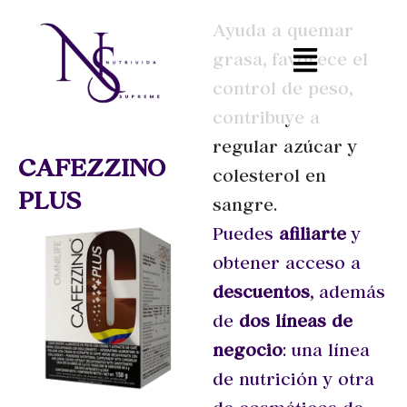
Ayuda a quemar
Skip
grasa, favorece el
to
control de peso,
content
contribuye a
regular azúcar y
CAFEZZINO
colesterol en
PLUS
sangre.
Puedes
afiliarte
y
obtener acceso a
descuentos
, además
de
dos líneas de
negocio
: una línea
de nutrición y otra