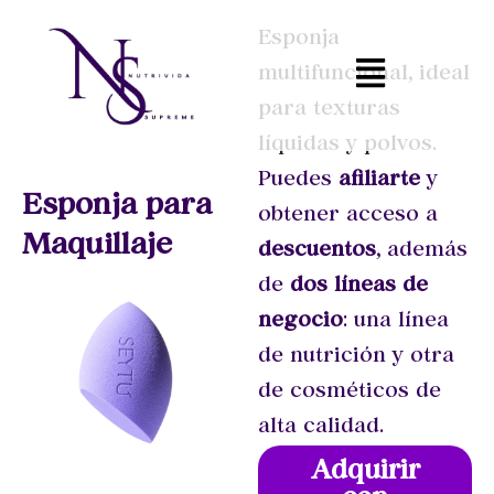
Esponja
Skip
multifuncional, ideal
to
para texturas
content
líquidas y polvos.
Puedes
afiliarte
y
Esponja para
obtener acceso a
Maquillaje
descuentos
, además
de
dos líneas de
negocio
: una línea
de nutrición y otra
de cosméticos de
alta calidad.
Adquirir