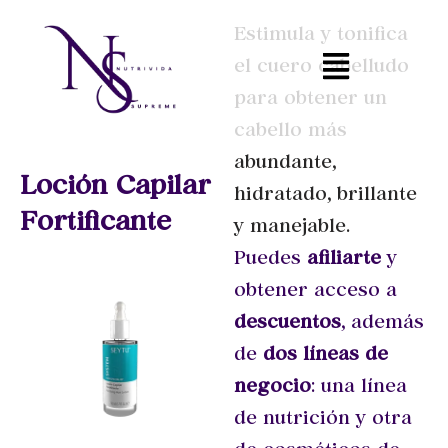
Estimula y tonifica
Skip
el cuero cabelludo
to
para obtener un
content
cabello más
abundante,
Loción Capilar
hidratado, brillante
Fortificante
y manejable.
Puedes
afiliarte
y
obtener acceso a
descuentos
, además
de
dos líneas de
negocio
: una línea
de nutrición y otra